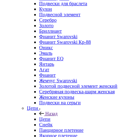
Подвески для браслета
Кулон
Подвесной элемент
Серебро
Золото
Бриллиант
Фианит Swarovski
Фианит Swarovski Кр-88
Оникс
Эмаль
Фианит EQ
Янтарь
Агат
Фианит
Жемчуг Swarovski
Золотой подвесной элемент женcкий
Серебряная подвеска-шарм женская
Женские кулоны
Подвески на серьги
Цепи
Назад
Цепи
Снейк
Панцирное плетение
Якорное плетение