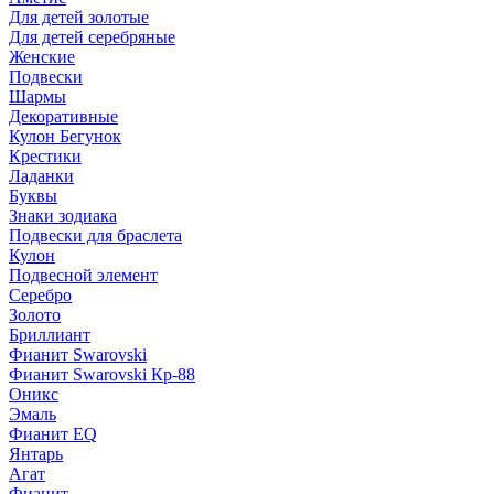
Для детей золотые
Для детей серебряные
Женские
Подвески
Шармы
Декоративные
Кулон Бегунок
Крестики
Ладанки
Буквы
Знаки зодиака
Подвески для браслета
Кулон
Подвесной элемент
Серебро
Золото
Бриллиант
Фианит Swarovski
Фианит Swarovski Кр-88
Оникс
Эмаль
Фианит EQ
Янтарь
Агат
Фианит