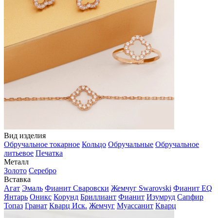
Вид изделия
Обручальное токарное
Кольцо
Обручальные
Обручальное
литьевое
Печатка
Металл
Золото
Серебро
Вставка
Агат
Эмаль
Фианит Сваровски
Жемчуг Swarovski
Фианит EQ
Янтарь
Оникс
Корунд
Бриллиант
Фианит
Изумруд
Сапфир
Топаз
Гранат
Кварц Иск.
Жемчуг
Муассанит
Кварц