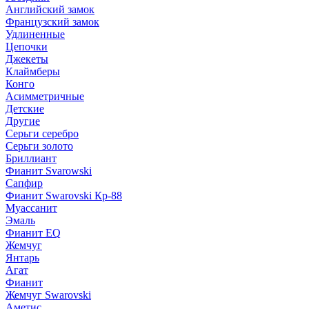
Английский замок
Французский замок
Удлиненные
Цепочки
Джекеты
Клаймберы
Конго
Асимметричные
Детские
Другие
Серьги серебро
Серьги золото
Бриллиант
Фианит Svarowski
Сапфир
Фианит Swarovski Кр-88
Муассанит
Эмаль
Фианит EQ
Жемчуг
Янтарь
Агат
Фианит
Жемчуг Swarovski
Аметис