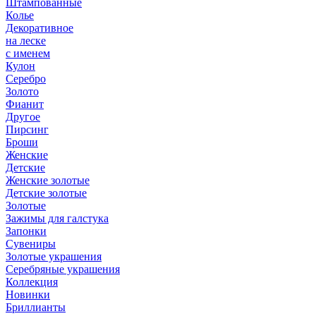
Штампованные
Колье
Декоративное
на леске
с именем
Кулон
Серебро
Золото
Фианит
Другое
Пирсинг
Броши
Женские
Детские
Женские золотые
Детские золотые
Золотые
Зажимы для галстука
Запонки
Сувениры
Золотые украшения
Серебряные украшения
Коллекция
Новинки
Бриллианты