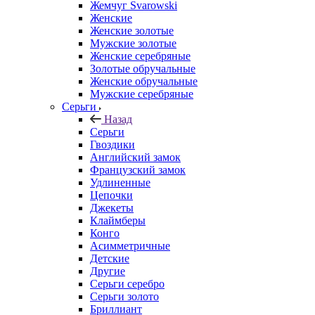
Жемчуг Svarowski
Женские
Женские золотые
Мужские золотые
Женские серебряные
Золотые обручальные
Женские обручальные
Мужские серебряные
Серьги
Назад
Серьги
Гвоздики
Английский замок
Французский замок
Удлиненные
Цепочки
Джекеты
Клаймберы
Конго
Асимметричные
Детские
Другие
Серьги серебро
Серьги золото
Бриллиант