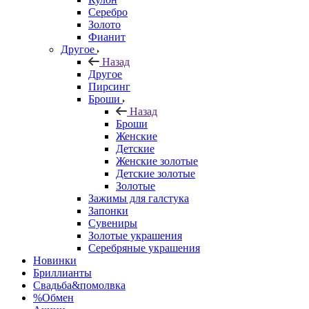
Серебро
Золото
Фианит
Другое
Назад
Другое
Пирсинг
Броши
Назад
Броши
Женские
Детские
Женские золотые
Детские золотые
Золотые
Зажимы для галстука
Запонки
Сувениры
Золотые украшения
Серебряные украшения
Новинки
Бриллианты
Свадьба&помолвка
%Обмен