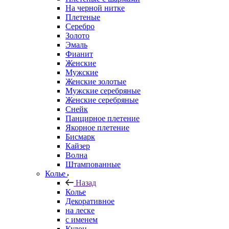
На черной нитке
Плетеные
Серебро
Золото
Эмаль
Фианит
Женские
Мужские
Женские золотые
Мужские серебряные
Женские серебряные
Снейк
Панцирное плетение
Якорное плетение
Бисмарк
Кайзер
Волна
Штампованные
Колье
Назад
Колье
Декоративное
на леске
с именем
Кулон