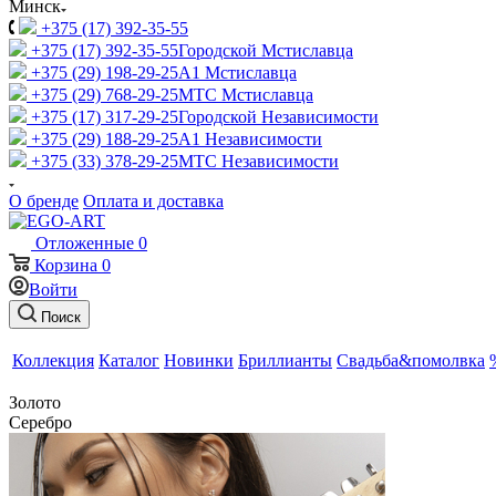
Минск
+375 (17) 392-35-55
+375 (17) 392-35-55
Городской Мстиславца
+375 (29) 198-29-25
A1 Мстиславца
+375 (29) 768-29-25
МТС Мстиславца
+375 (17) 317-29-25
Городской Независимости
+375 (29) 188-29-25
A1 Независимости
+375 (33) 378-29-25
МТС Независимости
О бренде
Оплата и доставка
Отложенные
0
Корзина
0
Войти
Поиск
Коллекция
Каталог
Новинки
Бриллианты
Свадьба&помолвка
Золото
Серебро