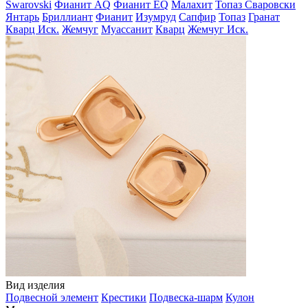
Swarovski
Фианит AQ
Фианит EQ
Малахит
Топаз Сваровски
Янтарь
Бриллиант
Фианит
Изумруд
Сапфир
Топаз
Гранат
Кварц Иск.
Жемчуг
Муассанит
Кварц
Жемчуг Иск.
Вид изделия
Подвесной элемент
Крестики
Подвеска-шарм
Кулон