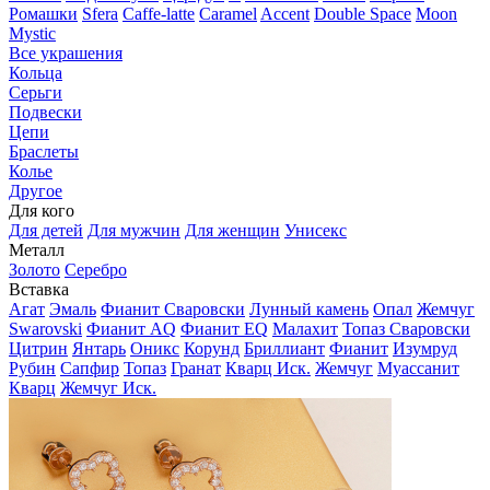
Ромашки
Sfera
Caffe-latte
Caramel
Accent
Double Space
Moon
Mystic
Все украшения
Кольца
Серьги
Подвески
Цепи
Браслеты
Колье
Другое
Для кого
Для детей
Для мужчин
Для женщин
Унисекс
Металл
Золото
Серебро
Вставка
Агат
Эмаль
Фианит Сваровски
Лунный камень
Опал
Жемчуг
Swarovski
Фианит AQ
Фианит EQ
Малахит
Топаз Сваровски
Цитрин
Янтарь
Оникс
Корунд
Бриллиант
Фианит
Изумруд
Рубин
Сапфир
Топаз
Гранат
Кварц Иск.
Жемчуг
Муассанит
Кварц
Жемчуг Иск.