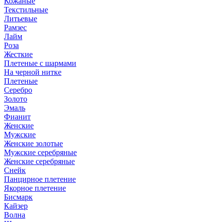
Кожаные
Текстильные
Литьевые
Рамзес
Лайм
Роза
Жесткие
Плетеные с шармами
На черной нитке
Плетеные
Серебро
Золото
Эмаль
Фианит
Женские
Мужские
Женские золотые
Мужские серебряные
Женские серебряные
Снейк
Панцирное плетение
Якорное плетение
Бисмарк
Кайзер
Волна