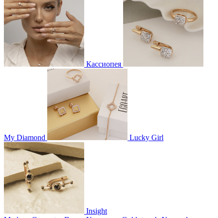
Кассиопея
My Diamond
Lucky Girl
Insight