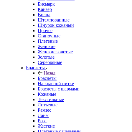
Бисмарк
Кайзер
Волна
Штампованные
Шнурок кожаный
Прочее
Станочные
Плетеные
Женские
Женские золотые
Золотые
Серебряные
Браслеты
Назад
Браслеты
На красной нитке
Браслеты с шармами
Кожаные
Текстильные
Литьевые
Рамзес
Лайм
Роза
Жесткие
Плетеные с шармами