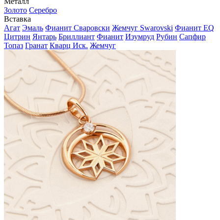
Металл
Золото
Серебро
Вставка
Агат
Эмаль
Фианит Сваровски
Жемчуг Swarovski
Фианит EQ
Цитрин
Янтарь
Бриллиант
Фианит
Изумруд
Рубин
Сапфир
Топаз
Гранат
Кварц Иск.
Жемчуг