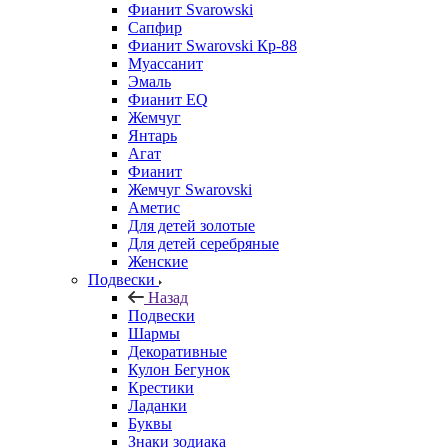
Фианит Svarowski
Сапфир
Фианит Swarovski Кр-88
Муассанит
Эмаль
Фианит EQ
Жемчуг
Янтарь
Агат
Фианит
Жемчуг Swarovski
Аметис
Для детей золотые
Для детей серебряные
Женские
Подвески
Назад
Подвески
Шармы
Декоративные
Кулон Бегунок
Крестики
Ладанки
Буквы
Знаки зодиака