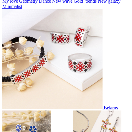
My love
Geometry
Dance
New wave
Gold_trends
New galaxy
Minimalist
Belarus