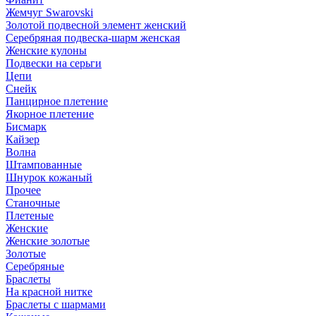
Жемчуг Swarovski
Золотой подвесной элемент женcкий
Серебряная подвеска-шарм женская
Женские кулоны
Подвески на серьги
Цепи
Снейк
Панцирное плетение
Якорное плетение
Бисмарк
Кайзер
Волна
Штампованные
Шнурок кожаный
Прочее
Станочные
Плетеные
Женские
Женские золотые
Золотые
Серебряные
Браслеты
На красной нитке
Браслеты с шармами