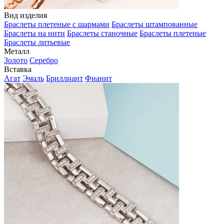
Вид изделия
Браслеты плетеные с шармами
Браслеты штампованные
Браслеты на нити
Браслеты станочные
Браслеты плетеные
Браслеты литьевые
Металл
Золото
Серебро
Вставка
Агат
Эмаль
Бриллиант
Фианит