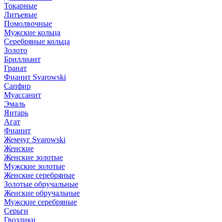
Токарные
Литьевые
Помолвочные
Мужские кольца
Серебряные кольца
Золото
Бриллиант
Гранат
Фианит Svarowski
Сапфир
Муассанит
Эмаль
Янтарь
Агат
Фианит
Жемчуг Svarowski
Женские
Женские золотые
Мужские золотые
Женские серебряные
Золотые обручальные
Женские обручальные
Мужские серебряные
Серьги
Гвоздики