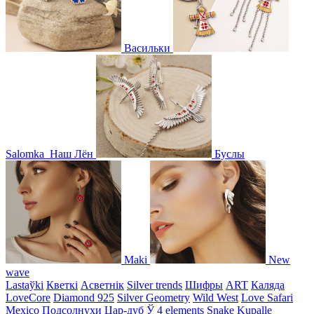
Васильки
Salomka
Наш Лён
Буслы
Maki
New
wave
Lastaўki
Кветкі
Асветнiк
Silver trends
Шифры
ART
Каляда
LoveCore
Diamond 925
Silver Geometry
Wild West
Love Safari
Mexico
Подсолнухи
Цар-дуб
Ў
4 elements
Snake
Kupalle