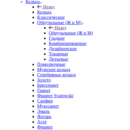
Кольца
Назад
Кольца
Классические
Обручальные (Ж и М)
Назад
Обручальные (Ж и М)
Гладкие
Комбинированные
Дизайнерские
Токарные
Литьевые
Помолвочные
Мужские кольца
Серебряные кольца
Золото
Бриллиант
Гранат
Фианит Svarowski
Сапфир
Муассанит
Эмаль
Янтарь
Агат
Фианит