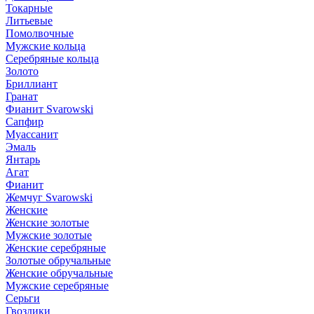
Токарные
Литьевые
Помолвочные
Мужские кольца
Серебряные кольца
Золото
Бриллиант
Гранат
Фианит Svarowski
Сапфир
Муассанит
Эмаль
Янтарь
Агат
Фианит
Жемчуг Svarowski
Женские
Женские золотые
Мужские золотые
Женские серебряные
Золотые обручальные
Женские обручальные
Мужские серебряные
Серьги
Гвоздики