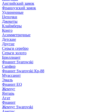
Английский замок
Французский замок
Удлиненные
Цепочки
Джекеты
Клаймберы
Конго
Асимметричные
Детские
Другие
Серьги серебро
Серьги золото
Бриллиант
Фианит Svarowski
Сапфир
Фианит Swarovski Кр-88
Муассанит
Эмаль
Фианит EQ
Жемчуг
Янтарь
Агат
Фианит
Жемчуг Swarovski
Аметис