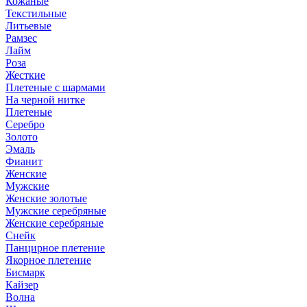
Кожаные
Текстильные
Литьевые
Рамзес
Лайм
Роза
Жесткие
Плетеные с шармами
На черной нитке
Плетеные
Серебро
Золото
Эмаль
Фианит
Женские
Мужские
Женские золотые
Мужские серебряные
Женские серебряные
Снейк
Панцирное плетение
Якорное плетение
Бисмарк
Кайзер
Волна