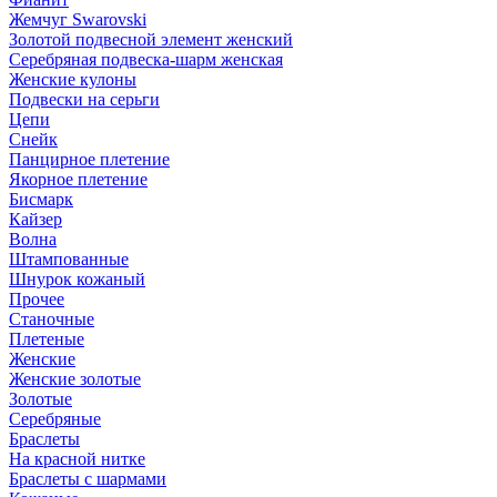
Жемчуг Swarovski
Золотой подвесной элемент женcкий
Серебряная подвеска-шарм женская
Женские кулоны
Подвески на серьги
Цепи
Снейк
Панцирное плетение
Якорное плетение
Бисмарк
Кайзер
Волна
Штампованные
Шнурок кожаный
Прочее
Станочные
Плетеные
Женские
Женские золотые
Золотые
Серебряные
Браслеты
На красной нитке
Браслеты с шармами