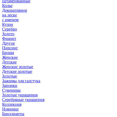
Штампованные
Колье
Декоративное
на леске
с именем
Кулон
Серебро
Золото
Фианит
Другое
Пирсинг
Броши
Женские
Детские
Женские золотые
Детские золотые
Золотые
Зажимы для галстука
Запонки
Сувениры
Золотые украшения
Серебряные украшения
Коллекция
Новинки
Бриллианты