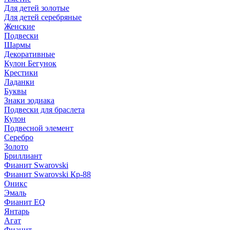
Для детей золотые
Для детей серебряные
Женские
Подвески
Шармы
Декоративные
Кулон Бегунок
Крестики
Ладанки
Буквы
Знаки зодиака
Подвески для браслета
Кулон
Подвесной элемент
Серебро
Золото
Бриллиант
Фианит Swarovski
Фианит Swarovski Кр-88
Оникс
Эмаль
Фианит EQ
Янтарь
Агат
Фианит