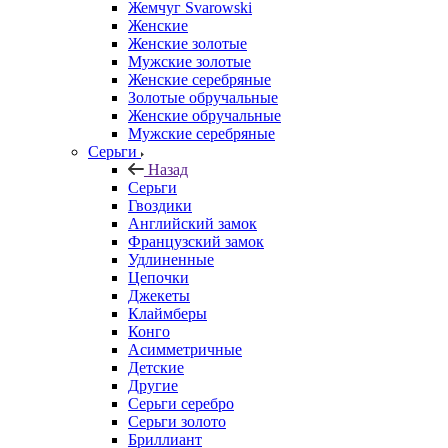
Жемчуг Svarowski
Женские
Женские золотые
Мужские золотые
Женские серебряные
Золотые обручальные
Женские обручальные
Мужские серебряные
Серьги
Назад
Серьги
Гвоздики
Английский замок
Французский замок
Удлиненные
Цепочки
Джекеты
Клаймберы
Конго
Асимметричные
Детские
Другие
Серьги серебро
Серьги золото
Бриллиант