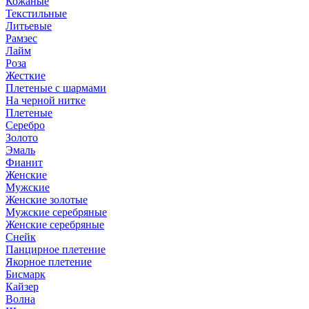
Кожаные
Текстильные
Литьевые
Рамзес
Лайм
Роза
Жесткие
Плетеные с шармами
На черной нитке
Плетеные
Серебро
Золото
Эмаль
Фианит
Женские
Мужские
Женские золотые
Мужские серебряные
Женские серебряные
Снейк
Панцирное плетение
Якорное плетение
Бисмарк
Кайзер
Волна