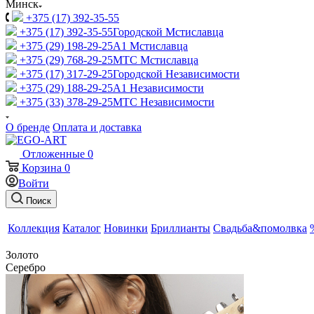
Минск
+375 (17) 392-35-55
+375 (17) 392-35-55
Городской Мстиславца
+375 (29) 198-29-25
A1 Мстиславца
+375 (29) 768-29-25
МТС Мстиславца
+375 (17) 317-29-25
Городской Независимости
+375 (29) 188-29-25
A1 Независимости
+375 (33) 378-29-25
МТС Независимости
О бренде
Оплата и доставка
Отложенные
0
Корзина
0
Войти
Поиск
Коллекция
Каталог
Новинки
Бриллианты
Свадьба&помолвка
Золото
Серебро