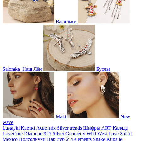
Васильки
Salomka
Наш Лён
Буслы
Maki
New
wave
Lastaўki
Кветкі
Асветнiк
Silver trends
Шифры
ART
Каляда
LoveCore
Diamond 925
Silver Geometry
Wild West
Love Safari
Mexico
Подсолнухи
Цар-дуб
Ў
4 elements
Snake
Kupalle