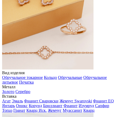
Вид изделия
Обручальное токарное
Кольцо
Обручальные
Обручальное
литьевое
Печатка
Металл
Золото
Серебро
Вставка
Агат
Эмаль
Фианит Сваровски
Жемчуг Swarovski
Фианит EQ
Янтарь
Оникс
Корунд
Бриллиант
Фианит
Изумруд
Сапфир
Топаз
Гранат
Кварц Иск.
Жемчуг
Муассанит
Кварц