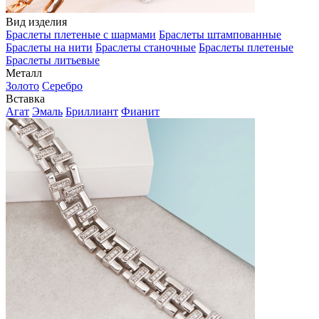
Вид изделия
Браслеты плетеные с шармами
Браслеты штампованные
Браслеты на нити
Браслеты станочные
Браслеты плетеные
Браслеты литьевые
Металл
Золото
Серебро
Вставка
Агат
Эмаль
Бриллиант
Фианит