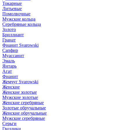
Токарные
Литьевые
Помолвочные
Мужские кольца
Серебряные кольца
Золото
Бриллиант
Гранат
Фианит Svarowski
Сапфир
Муассанит
Эмаль
Янтарь
Агат
Фианит
Жемчуг Svarowski
Женские
Женские золотые
Мужские золотые
Женские серебряные
Золотые обручальные
Женские обручальные
Мужские серебряные
Серьги
Гвоздики