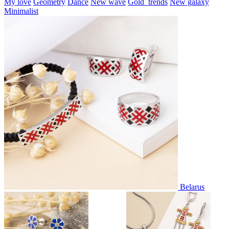
My love
Geometry
Dance
New wave
Gold_trends
New galaxy
Minimalist
Belarus