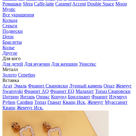
Ромашки
Sfera
Caffe-latte
Caramel
Accent
Double Space
Moon
Mystic
Все украшения
Кольца
Серьги
Подвески
Цепи
Браслеты
Колье
Другое
Для кого
Для детей
Для мужчин
Для женщин
Унисекс
Металл
Золото
Серебро
Вставка
Агат
Эмаль
Фианит Сваровски
Лунный камень
Опал
Жемчуг
Swarovski
Фианит AQ
Фианит EQ
Малахит
Топаз Сваровски
Цитрин
Янтарь
Оникс
Корунд
Бриллиант
Фианит
Изумруд
Рубин
Сапфир
Топаз
Гранат
Кварц Иск.
Жемчуг
Муассанит
Кварц
Жемчуг Иск.