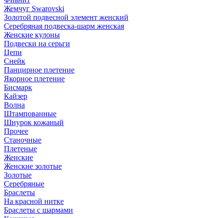
Жемчуг Swarovski
Золотой подвесной элемент женcкий
Серебряная подвеска-шарм женская
Женские кулоны
Подвески на серьги
Цепи
Снейк
Панцирное плетение
Якорное плетение
Бисмарк
Кайзер
Волна
Штампованные
Шнурок кожаный
Прочее
Станочные
Плетеные
Женские
Женские золотые
Золотые
Серебряные
Браслеты
На красной нитке
Браслеты с шармами