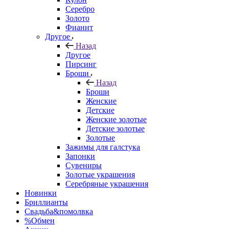
Серебро
Золото
Фианит
Другое
Назад
Другое
Пирсинг
Броши
Назад
Броши
Женские
Детские
Женские золотые
Детские золотые
Золотые
Зажимы для галстука
Запонки
Сувениры
Золотые украшения
Серебряные украшения
Новинки
Бриллианты
Свадьба&помолвка
%Обмен