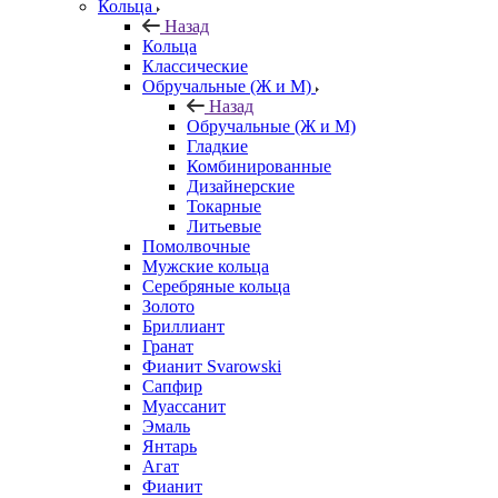
Кольца
Назад
Кольца
Классические
Обручальные (Ж и М)
Назад
Обручальные (Ж и М)
Гладкие
Комбинированные
Дизайнерские
Токарные
Литьевые
Помолвочные
Мужские кольца
Серебряные кольца
Золото
Бриллиант
Гранат
Фианит Svarowski
Сапфир
Муассанит
Эмаль
Янтарь
Агат
Фианит