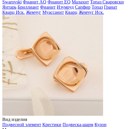
Swarovski
Фианит AQ
Фианит EQ
Малахит
Топаз Сваровски
Янтарь
Бриллиант
Фианит
Изумруд
Сапфир
Топаз
Гранат
Кварц Иск.
Жемчуг
Муассанит
Кварц
Жемчуг Иск.
Вид изделия
Подвесной элемент
Крестики
Подвеска-шарм
Кулон