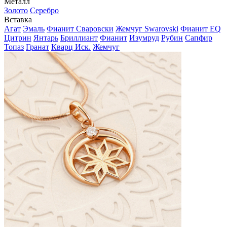
Металл
Золото
Серебро
Вставка
Агат
Эмаль
Фианит Сваровски
Жемчуг Swarovski
Фианит EQ
Цитрин
Янтарь
Бриллиант
Фианит
Изумруд
Рубин
Сапфир
Топаз
Гранат
Кварц Иск.
Жемчуг