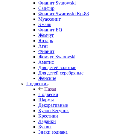
Фианит Svarowski
Сапфир
Фианит Swarovski Кр-88
Муассанит
Эмаль
Фианит EQ
Жемчуг
Янтарь
Агат
Фианит
Жемчуг Swarovski
Аметис
Для детей золотые
Для детей серебряные
Женские
Подвески
Назад
Подвески
Шармы
Декоративные
Кулон Бегунок
Крестики
Ладанки
Буквы
Знаки зодиака