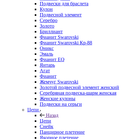
Подвески для браслета
Кулон
Подвесной элемент
Серебро
Золото
Бриллиант
Фианит Swarovski
Фианит Swarovski Кр-88
Оникс
Эмаль
Фианит EQ
Янтарь
Агат
Фианит
Жемчуг Swarovski
Золотой подвесной элемент женcкий
Серебряная подвеска-шарм женская
Женские кулоны
Подвески на серьги
Цепи
Назад
Цепи
Снейк
Панцирное плетение
Якорное плетение