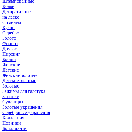
Штампованные
Колье
Декоративное
на леске
с именем
Кулон
Серебро
Золото
Фианит
Другое
Пирсинг
Броши
Женские
Детские
Женские золотые
Детские золотые
Золотые
Зажимы для галстука
Запонки
Сувениры
Золотые украшения
Серебряные украшения
Коллекция
Новинки
Бриллианты