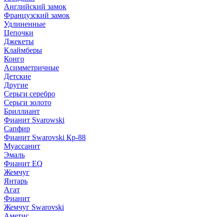
Английский замок
Французский замок
Удлиненные
Цепочки
Джекеты
Клаймберы
Конго
Асимметричные
Детские
Другие
Серьги серебро
Серьги золото
Бриллиант
Фианит Svarowski
Сапфир
Фианит Swarovski Кр-88
Муассанит
Эмаль
Фианит EQ
Жемчуг
Янтарь
Агат
Фианит
Жемчуг Swarovski
Аметис