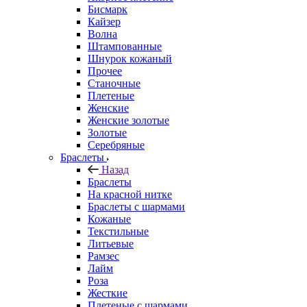
Бисмарк
Кайзер
Волна
Штампованные
Шнурок кожаный
Прочее
Станочные
Плетеные
Женские
Женские золотые
Золотые
Серебряные
Браслеты
Назад
Браслеты
На красной нитке
Браслеты с шармами
Кожаные
Текстильные
Литьевые
Рамзес
Лайм
Роза
Жесткие
Плетеные с шармами