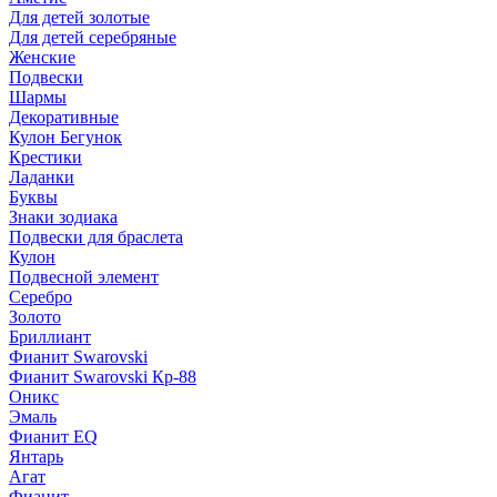
Для детей золотые
Для детей серебряные
Женские
Подвески
Шармы
Декоративные
Кулон Бегунок
Крестики
Ладанки
Буквы
Знаки зодиака
Подвески для браслета
Кулон
Подвесной элемент
Серебро
Золото
Бриллиант
Фианит Swarovski
Фианит Swarovski Кр-88
Оникс
Эмаль
Фианит EQ
Янтарь
Агат
Фианит