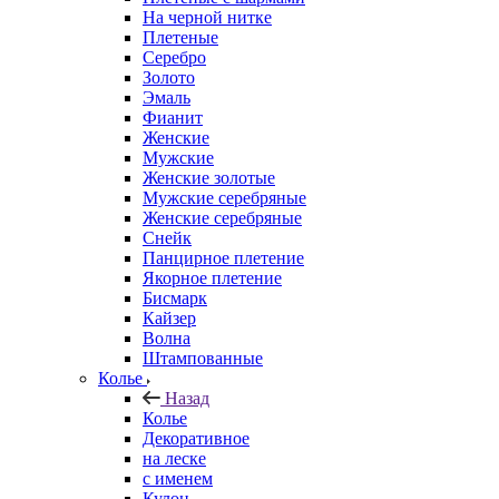
На черной нитке
Плетеные
Серебро
Золото
Эмаль
Фианит
Женские
Мужские
Женские золотые
Мужские серебряные
Женские серебряные
Снейк
Панцирное плетение
Якорное плетение
Бисмарк
Кайзер
Волна
Штампованные
Колье
Назад
Колье
Декоративное
на леске
с именем
Кулон