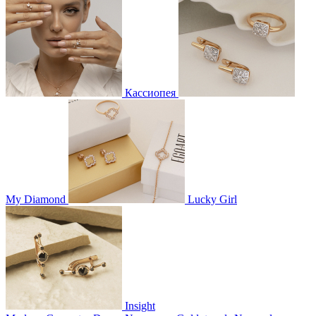
Кассиопея
My Diamond
Lucky Girl
Insight